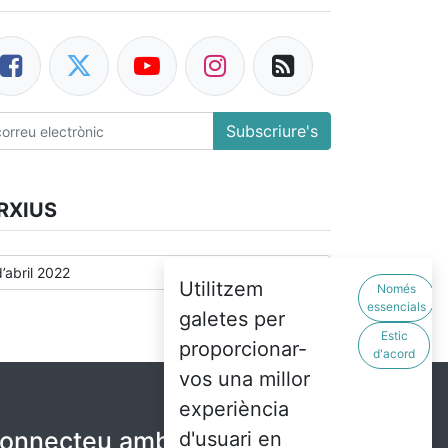
Subscriure's
RXIUS
Utilitzem
Només
essencials
galetes per
Estic
proporcionar-
d'acord
vos una millor
experiència
onnecteu amb nosaltres
d'usuari en