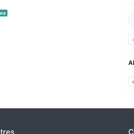
ura
A
tres
C