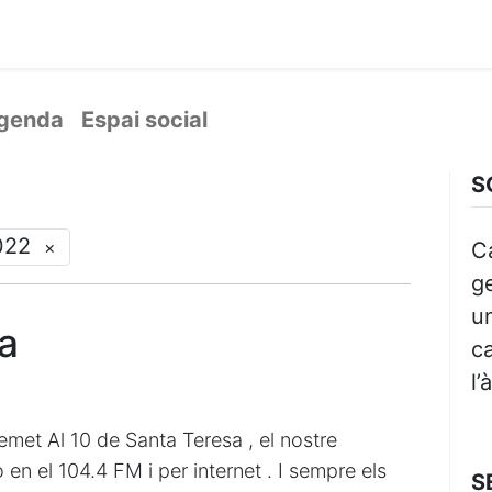
ament crític
Espai social
Tallers
Transparènc
genda
Espai social
S
022
×
C
ge
un
a
ca
l’
emet Al 10 de Santa Teresa , el nostre
en el 104.4 FM i per internet . I sempre els
S