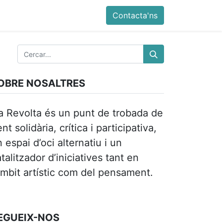
ia
Altres
Antiga web
Botiga
Esdevenimen
Contacta'ns
OBRE NOSALTRES
a Revolta és un punt de trobada de
nt solidària, crítica i participativa,
 espai d’oci alternatiu i un
talitzador d’iniciatives tant en
àmbit artístic com del pensament.
EGUEIX-NOS