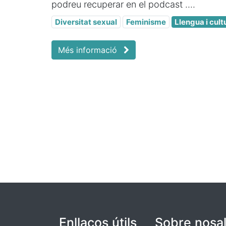
podreu recuperar en el podcast ....
Diversitat sexual
Feminisme
Llengua i cult
Més informació
Enllaços útils
Sobre nosal