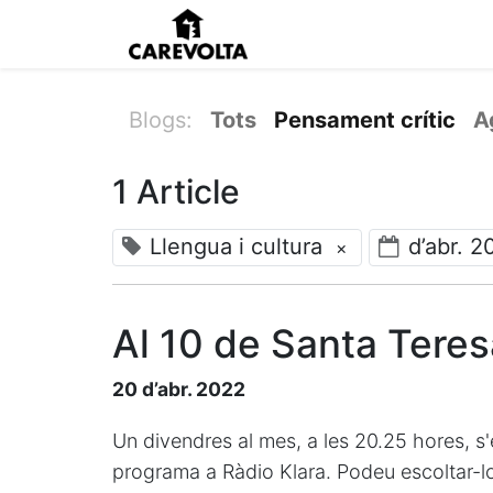
Inici
Agenda
Pens
Blogs:
Tots
Pensament crític
A
1 Article
Llengua i cultura
d’abr. 2
×
Al 10 de Santa Teres
20 d’abr. 2022
Un divendres al mes, a les 20.25 hores, s'
programa a Ràdio Klara. Podeu escoltar-lo 