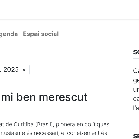
ament crític
Espai social
Tallers
Transparènc
genda
Espai social
S
t. 2025
×
C
ge
un
remi ben merescut
ca
l’
at de Curítiba (Brasil), pionera en polítiques
entusiasme és necessari, el coneixement és
S