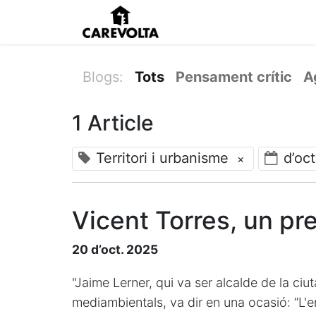
Inici
Agenda
Pens
Blogs:
Tots
Pensament crític
A
1 Article
Territori i urbanisme
d’oc
×
Vicent Torres, un p
20 d’oct. 2025
"Jaime Lerner, qui va ser alcalde de la ciut
mediambientals, va dir en una ocasió: “L'