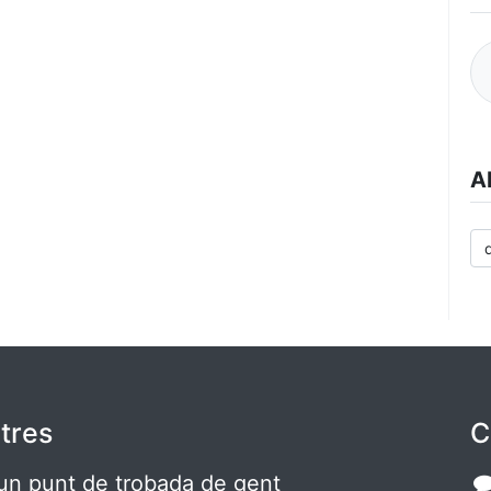
A
tres
C
un punt de trobada de gent