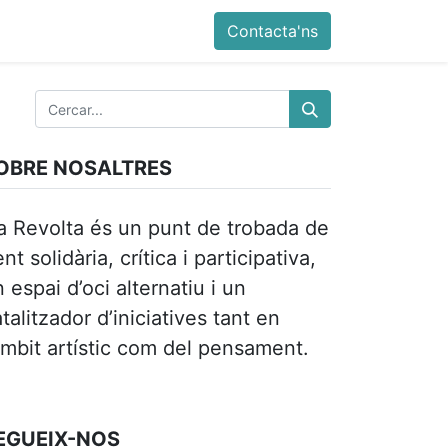
ia
Altres
Antiga web
Botiga
Esdevenimen
Contacta'ns
OBRE NOSALTRES
a Revolta és un punt de trobada de
nt solidària, crítica i participativa,
 espai d’oci alternatiu i un
talitzador d’iniciatives tant en
àmbit artístic com del pensament.
EGUEIX-NOS