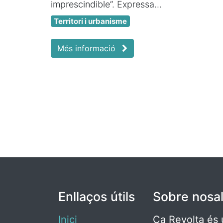
imprescindible”. Expressa...
Territori i urbanisme
Més informació
Enllaços útils
Sobre nosal
Inici
Ca Revolta és 