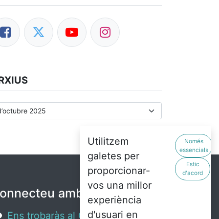
RXIUS
Utilitzem
Només
essencials
galetes per
Estic
proporcionar-
d'acord
vos una millor
onnecteu amb nosaltres
experiència
d'usuari en
Ens trobaràs al C. Santa Teresa,