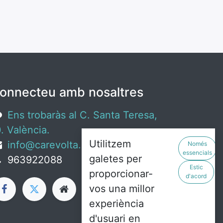
onnecteu amb nosaltres
Ens trobaràs al C. Santa Teresa,
. València.
Utilitzem
info@carevolta.org
Només
essencials
galetes per
963922088
Estic
proporcionar-
d'acord
vos una millor
experiència
d'usuari en