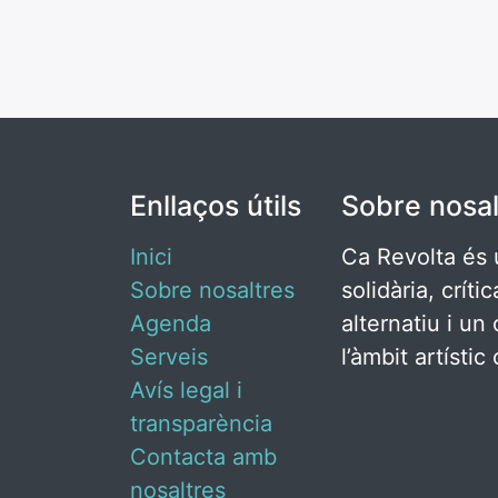
Enllaços útils
Sobre nosal
Inici
Ca Revolta és 
Sobre nosaltres
solidària, críti
Agenda
alternatiu i un 
Serveis
l’àmbit artísti
Avís legal i
transparència
Contacta amb
nosaltres