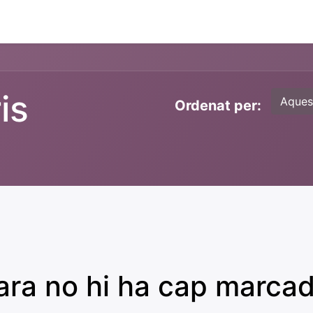
ament crític
Espai social
Tallers
Transparènc
is
Aques
Ordenat per:
ra no hi ha cap marcad