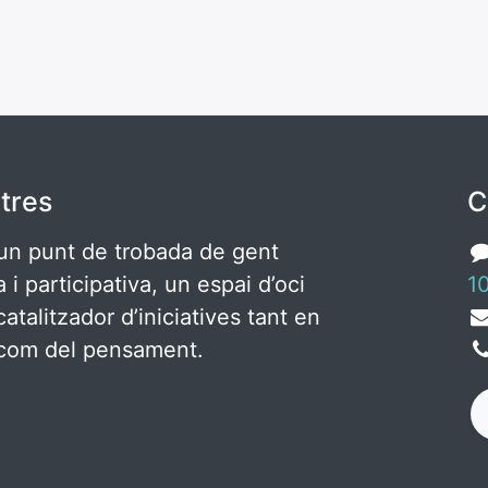
tres
C
un punt de trobada de gent
ca i participativa, un espai d’oci
10
catalitzador d’iniciatives tant en
c com del pensament.