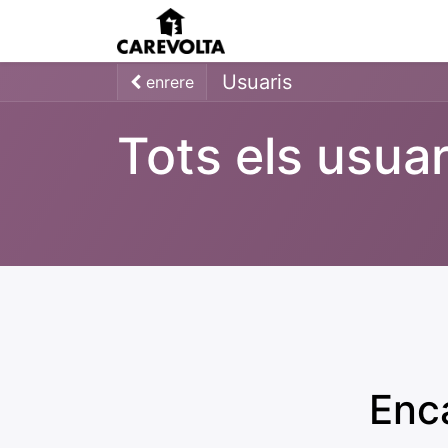
Inici
Agenda
Pens
Usuaris
enrere
Tots els usuar
Enca