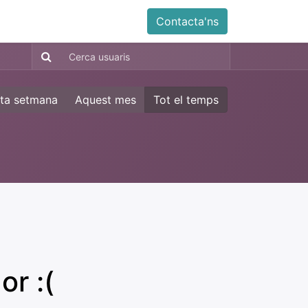
ia
Altres
Antiga web
Botiga
Esdevenimen
Contacta'ns
ta setmana
Aquest mes
Tot el temps
or :(