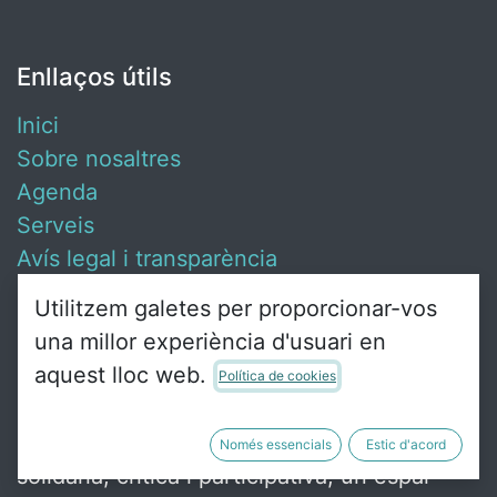
Enllaços útils
Inici
Sobre nosaltres
Agenda
Serveis
Avís legal i transparència
Contacta amb nosaltres
Utilitzem galetes per proporcionar-vos
una millor experiència d'usuari en
aquest lloc web.
Política de cookies
Sobre nosaltres
Ca Revolta és un punt de trobada de gent
Només essencials
Estic d'acord
solidària, crítica i participativa, un espai