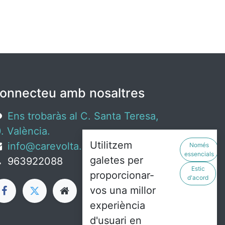
onnecteu amb nosaltres
Ens trobaràs al C. Santa Teresa,
. València.
Utilitzem
info@carevolta.org
Només
essencials
galetes per
963922088
Estic
proporcionar-
d'acord
vos una millor
experiència
d'usuari en