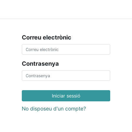
ament crític
Espai social
Tallers
Transparènc
Correu electrònic
Contrasenya
Iniciar sessió
No disposeu d'un compte?