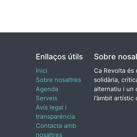
Enllaços útils
Sobre nosal
Inici
Ca Revolta és 
Sobre nosaltres
solidària, críti
Agenda
alternatiu i un 
Serveis
l’àmbit artísti
Avís legal i
transparència
Contacta amb
nosaltres