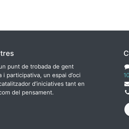
tres
C
un punt de trobada de gent
ca i participativa, un espai d’oci
10
catalitzador d’iniciatives tant en
c com del pensament.