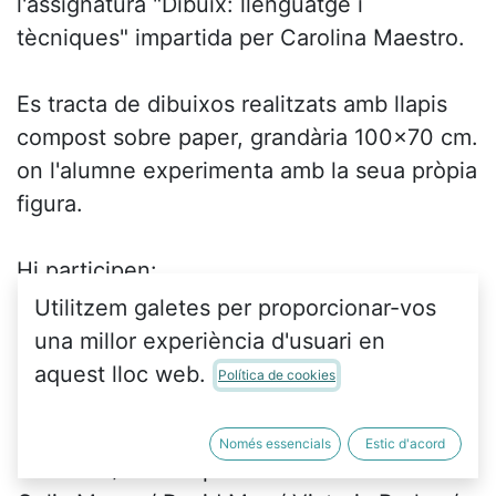
l'assignatura "Dibuix: llenguatge i
tècniques" impartida per Carolina Maestro.
Es tracta de dibuixos realitzats amb llapis
compost sobre paper, grandària 100x70 cm.
on l'alumne experimenta amb la seua pròpia
figura.
Hi participen:
Marina Abad / Laia Beneyto / Charlotte
Utilitzem galetes per proporcionar-vos
Boulou /Estrella Caballero
una millor experiència d'usuari en
Marco Cabanes / Claudia Campello / Fátima
aquest lloc web.
Política de cookies
C. Carrasco / Irene Correa
Silvia Fayos / Neus Gascó / Noelia Gimeno /
Només essencials
Estic d'acord
Blas lssa / Eva Llopis