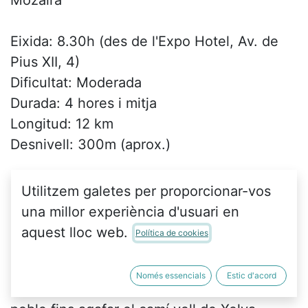
Mozaira
Eixida: 8.30h (des de l'Expo Hotel, Av. de
Pius XII, 4)
Dificultat: Moderada
Durada: 4 hores i mitja
Longitud: 12 km
Desnivell: 300m (aprox.)
Recorregut: Començarem a la plaça del
Utilitzem galetes per proporcionar-vos
poble, des d'on agafarem el camí del
una millor experiència d'usuari en
cementeri vell, que està als peus del cim
aquest lloc web.
Política de cookies
coronat amb la creu anomenada del
Rodeno. Baixarem pel mateix camí, i
Només essencials
Estic d'acord
després ens desviarem pels afores del