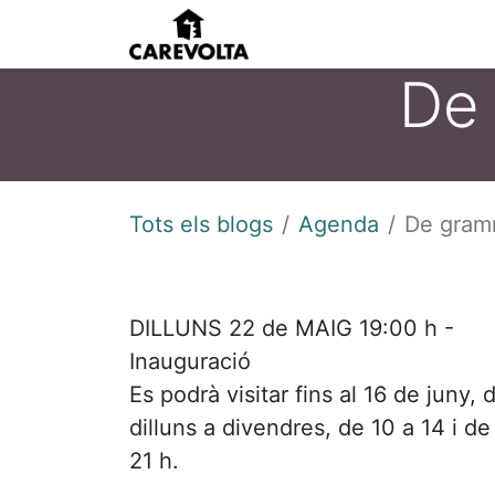
Inici
Agenda
Pens
De 
Tots els blogs
Agenda
De gramm
DILLUNS 22 de MAIG 19:00 h -
Inauguració
Es podrà visitar fins al 16 de juny, 
dilluns a divendres, de 10 a 14 i de 
21 h.