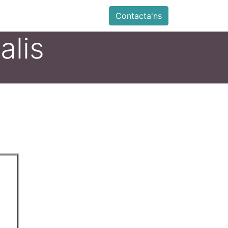
ia
Altres
Antiga web
Botiga
Esdevenimen
Contacta'ns
alis