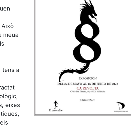
iuen
 Això
la meua
ls
 tens a
ractat
ològic,
s, eixes
stiques,
els