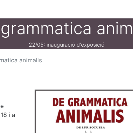
ament crític
Espai social
Tallers
Transparènc
grammatica anim
22/05: inauguració d'exposició
atica animalis
de
18 i a