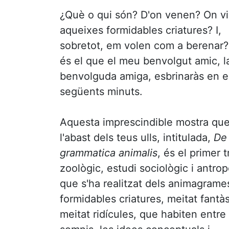
¿Què o qui són? D'on venen? On v
aqueixes formidables criatures? I,
sobretot, em volen com a berenar?
és el que el meu benvolgut amic, 
benvolguda amiga, esbrinaràs en e
següents minuts.
Aquesta imprescindible mostra que
l'abast dels teus ulls, intitulada,
De
grammatica animalis
, és el primer t
zoològic, estudi sociològic i antrop
que s'ha realitzat dels animagrame
formidables criatures, meitat fantà
meitat ridícules, que habiten entre 