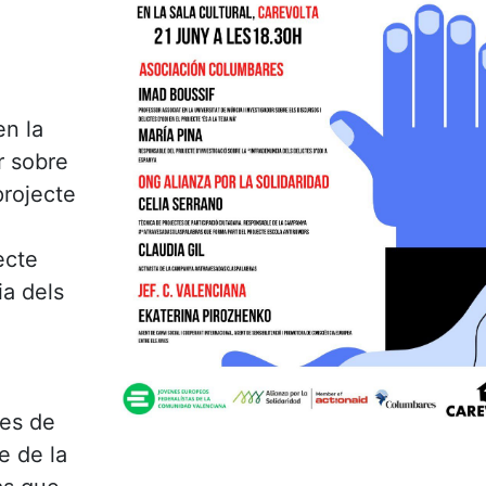
en la
r sobre
projecte
ecte
ia dels
tes de
e de la