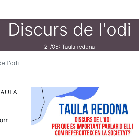
ament crític
Espai social
Tallers
Transparènc
Discurs de l'odi
21/06: Taula redona
e l'odi
 TAULA
 com