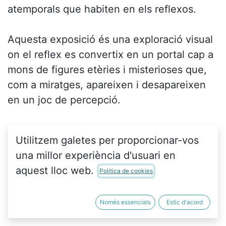
atemporals que habiten en els reflexos.
Aquesta exposició és una exploració visual 
on el reflex es convertix en un portal cap a 
mons de figures etèries i misterioses que, 
com a miratges, apareixen i desapareixen 
en un joc de percepció.
En este món reflectit, la realitat es 
Utilitzem galetes per proporcionar-vos
convertix en un miratge, la veritable 
una millor experiència d'usuari en
bellesa, com les meues dames del bosc, 
aquest lloc web.
Política de cookies
s'oculta en els marges del conegut, 
esperant a ser revelada a través d'una nova 
Només essencials
Estic d'acord
mirada.