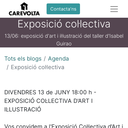
Contacta'ns
Exposició col·lectiva
13/06: exposició d'art i il·lustració del taller d'Isabel
Guirao
Tots els blogs
Agenda
Exposició col·lectiva
DIVENDRES 13 de JUNY 18:00 h -
EXPOSICIÓ COL·LECTIVA D'ART I
IL·LUSTRACIÓ
Vos convidem a l'Exposició Col·lectiva d'Art i 