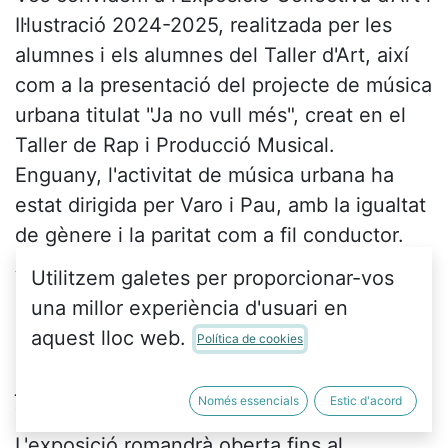
Il·lustració 2024-2025, realitzada per les 
alumnes i els alumnes del Taller d'Art, així 
com a la presentació del projecte de música 
urbana titulat "Ja no vull més", creat en el 
Taller de Rap i Producció Musical. 
Enguany, l'activitat de música urbana ha
estat dirigida per Varo i Pau, amb la igualtat
de gènere i la paritat com a fil conductor.
Aquesta experiència artística ha fomentat la
Utilitzem galetes per proporcionar-vos
creativitat, el pensament crític i el treball en
una millor experiència d'usuari en
equip entre els nostres joves.
aquest lloc web.
Política de cookies
La inauguració tindrà lloc el divendres 13 de
juny a les 18.00 h a Ca Revolta (C/ Santa
Només essencials
Estic d'acord
Teresa, 10, València).
L'exposició romandrà oberta fins al