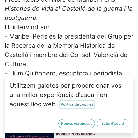
Històries de vida al Castelló de la guerra i la
postguerra
.
Hi intervindran:
- Maribel Peris és la presidenta del Grup per
la Recerca de la Memòria Històrica de
Castelló i membre del Consell Valencià de
Cultura
- Llum Quiñonero, escriptora i periodista
- Joan Salazar, historiador i en l'actualitat
Utilitzem galetes per proporcionar-vos
codirector de l'Aula Didàctica de la Memòria
una millor experiència d'usuari en
Democràtica dependent de la Conselleria
aquest lloc web.
Política de cookies
d'Educació i Cultura
Només essencials
Estic d'acord