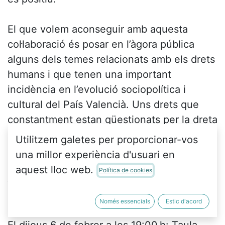
El que volem aconseguir amb aquesta
col·laboració és posar en l’àgora pública
alguns dels temes relacionats amb els drets
humans i que tenen una important
incidència en l’evolució sociopolítica i
cultural del País Valencià. Uns drets que
constantment estan qüestionats per la dreta
i l’extrema dreta.
Utilitzem galetes per proporcionar-vos
una millor experiència d'usuari en
El 23 de gener a les 19:00 h s’inauguren les
aquest lloc web.
Política de cookies
Jornades amb l’exposició Roba Estesa
d'Olga Aznar Sanchis a Ca Revolta.
Només essencials
Estic d'acord