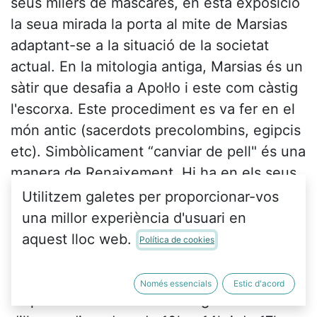
seus milers de màscares, en està exposició
la seua mirada la porta al mite de Marsias
adaptant-se a la situació de la societat
actual. En la mitologia antiga, Marsias és un
sàtir que desafia a Apol·lo i este com càstig
l'escorxa. Este procediment es va fer en el
món antic (sacerdots precolombins, egipcis
etc). Simbòlicament “canviar de pell" és una
manera de Renaixement. Hi ha en els seus
personatges: somriures forçats com en les
Utilitzem galetes per proporcionar-vos
selfies, rostres emergint de la cova i molta
una millor experiència d'usuari en
soledat pròpia de l'individualisme tan
aquest lloc web.
Política de cookies
salvatge que vivim"
Només essencials
Estic d'acord
Es podrà visitar fins al 12 de gener de