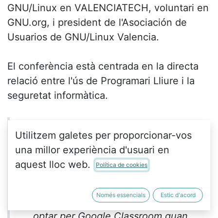
GNU/Linux en VALENCIATECH, voluntari en
GNU.org, i president de l'Asociación de
Usuarios de GNU/Linux Valencia.
El conferència està centrada en la directa
relació entre l'ús de Programari Lliure i la
seguretat informàtica.
¿Perquè ja prohibeixen WhatsApp les
Utilitzem galetes per proporcionar-vos
principals entitats bancàries del nostre
una millor experiència d'usuari en
país, entre els seus empleats? ¿Perquè
aquest lloc web.
Política de cookies
des dels ajuntaments aposten per
Telegram i no Whatsapp? ¿Perquè
Només essencials
Estic d'acord
durant la pandèmia molts docents van
optar per Google Classroom quan