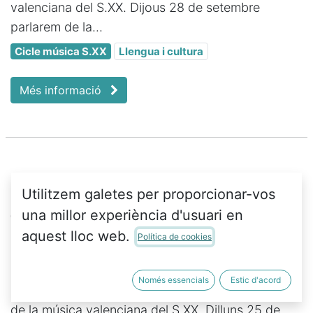
valenciana del S.XX. Dijous 28 de setembre
parlarem de la...
Cicle música S.XX
Llengua i cultura
Més informació
Carraixet
Utilitzem galetes per proporcionar-vos
una millor experiència d'usuari en
15 de set. 2023
aquest lloc web.
Política de cookies
DILLUNS 25 de SETEMBRE 19:00 h - MÚSICA
Cinqué acte del cicle que repassa, des de la
Només essencials
Estic d'acord
perspectiva actual, alguns dels noms essencials
de la música valenciana del S.XX. Dilluns 25 de