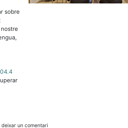
ar sobre
t
 nostre
lengua,
104.4
cuperar
 deixar un comentari