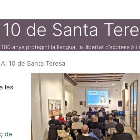
ament crític
Espai social
Tallers
Transparènc
 10 de Santa Ter
0 anys protegint la llengua, la llibertat d’expressió i e
Al 10 de Santa Teresa
a les
rç de