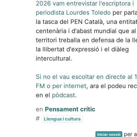
2026 vam entrevistar l'escriptora i
periodista Lourdes Toledo
per parl
la tasca del PEN Català, una entita
centenària i d'abast mundial que al
territori treballa en defensa de la l
la llibertat d'expressió i el diàleg
intercultural.
Si no el vau escoltar en directe al 
FM o per internet
, ara el podeu re
en el
pòdcast
.
en
Pensament crític
#
Llengua i cultura
per a
Iniciar sessió