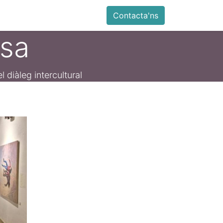
ia
Altres
Antiga web
Botiga
Esdevenimen
Contacta'ns
esa
l diàleg intercultural