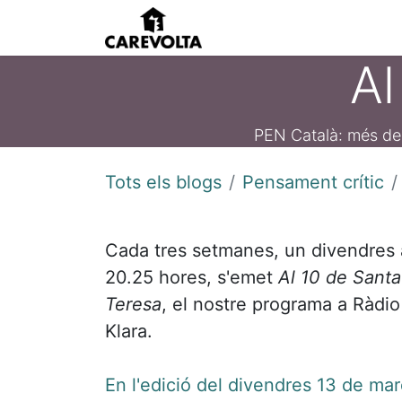
Inici
Agenda
Pens
Al
PEN Català: més de 10
Tots els blogs
Pensament crític
Cada tres setmanes, un divendres 
20.25 hores, s'emet
Al 10 de Santa
Teresa
, el nostre programa a Ràdio
Klara.
En l'edició del divendres 13 de ma