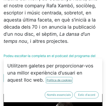
el nostre company Rafa Xambó, sociòleg,
escriptor i músic centrada, sobretot, en
aquesta última faceta, en què s'inicià a la
dècada dels 70 i on anuncia la publicació
d'un nou disc, el sèptim,
La dansa d'un
temps nou
, i altres projectes.
Podeu escoltar-la completa en el podcast del programa del
23/09/2020
.
Utilitzem galetes per proporcionar-vos
una millor experiència d'usuari en
Veure més
aquest lloc web.
Política de cookies
Només essencials
Estic d'acord