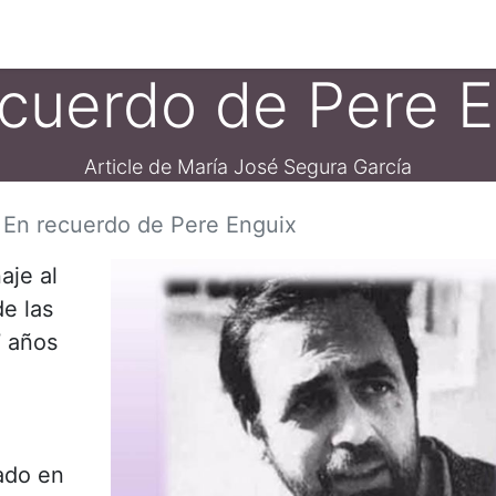
ament crític
Espai social
Tallers
Transparènc
ecuerdo de Pere E
Article de María José Segura García
En recuerdo de Pere Enguix
aje al
e las
7 años
ado en