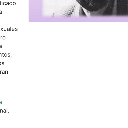
ticado
a
exuales
ero
s
ntos,
os
aran
a
nal.