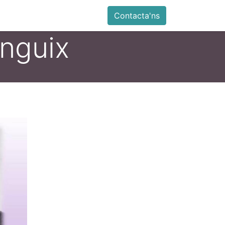
ia
Altres
Antiga web
Botiga
Esdevenimen
Contacta'ns
nguix