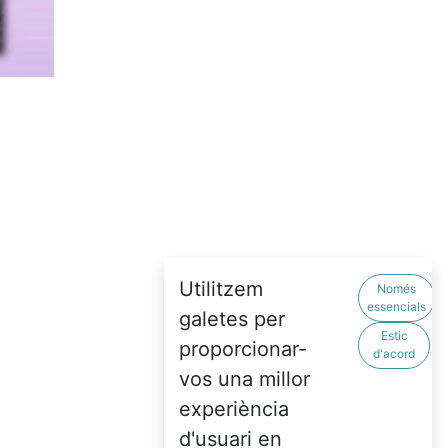
Utilitzem
Només
essencials
galetes per
Estic
proporcionar-
d'acord
vos una millor
experiència
d'usuari en