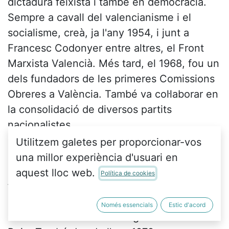
dictadura feixista i també en democràcia.
Sempre a cavall del valencianisme i el
socialisme, creà, ja l'any 1954, i junt a
Francesc Codonyer entre altres, el Front
Marxista Valencià. Més tard, el 1968, fou un
dels fundadors de les primeres Comissions
Obreres a València. També va col·laborar en
la consolidació de diversos partits
nacionalistes.
Utilitzem galetes per proporcionar-vos
Ha sigut un activista cultural insubornable:
una millor experiència d'usuari en
membre de Lo Rat Penat durant el
aquest lloc web.
Política de cookies
franquisme, des dels anys seixanta va
impulsar diversos aplecs nacionalistes, com
Només essencials
Estic d'acord
el mític del Darrer Diumenge d’Octubre al