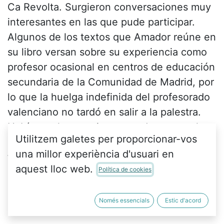
Ca Revolta. Surgieron conversaciones muy
interesantes en las que pude participar.
Algunos de los textos que Amador reúne en
su libro versan sobre su experiencia como
profesor ocasional en centros de educación
secundaria de la Comunidad de Madrid, por
lo que la huelga indefinida del profesorado
valenciano no tardó en salir a la palestra.
Había muchas camisetas verdes entre el
Utilitzem galetes per proporcionar-vos
público asistente, cuyos integrantes
una millor experiència d'usuari en
tomaron la palabra para analizar la
aquest lloc web.
Política de cookies
situación."
Podeu llegir l'article complet al Levante-
EMV (02/06/2026)
Només essencials
Estic d'acord