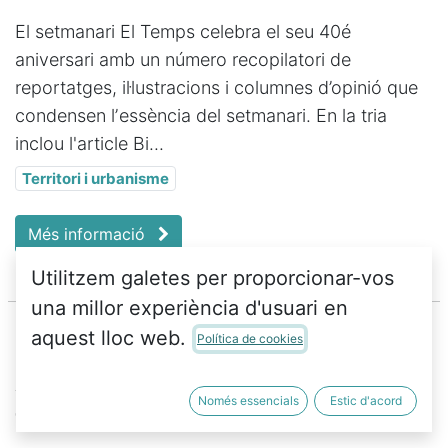
El setmanari El Temps celebra el seu 40é
aniversari amb un número recopilatori de
reportatges, il·lustracions i columnes d’opinió que
condensen lʼessència del setmanari. En la tria
inclou l'article Bi...
Territori i urbanisme
Més informació
Utilitzem galetes per proporcionar-vos
una millor experiència d'usuari en
aquest lloc web.
Política de cookies
Al 10 de Santa Teresa
Només essencials
Estic d'acord
10 de juny 2024