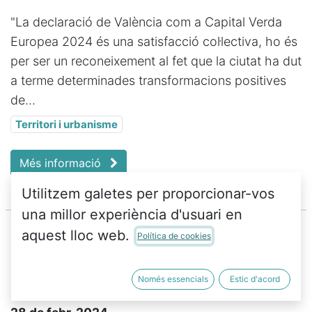
"La declaració de València com a Capital Verda
Europea 2024 és una satisfacció col·lectiva, ho és
per ser un reconeixement al fet que la ciutat ha dut
a terme determinades transformacions positives
de...
Territori i urbanisme
Més informació
Utilitzem galetes per proporcionar-vos
una millor experiència d'usuari en
aquest lloc web.
Política de cookies
Per què van disparar un tret al
Només essencials
Estic d'acord
clatell al mestre?