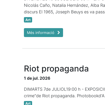
Nicolás Caño, Natalia Hernández, Alba Ra
discurs El 1965, Joseph Beuys es va passe
Art
Més informació
Riot propaganda
1 de jul. 2026
DIMARTS 7de JULIOL19:00 h - EXPOSICI
crime"de Riot propaganda. Photobookd'A. 
Art