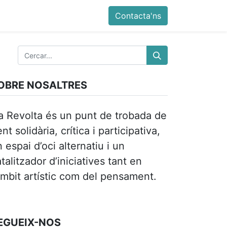
ia
Altres
Antiga web
Botiga
Esdevenimen
Contacta'ns
OBRE NOSALTRES
a Revolta és un punt de trobada de
nt solidària, crítica i participativa,
 espai d’oci alternatiu i un
talitzador d’iniciatives tant en
àmbit artístic com del pensament.
EGUEIX-NOS