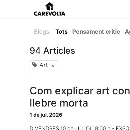
Inici
Agenda
Pens
Blogs:
Tots
Pensament crític
A
94 Articles
Art
×
Com explicar art co
llebre morta
1 de jul. 2026
DIVENDRES 10 de JULIOL19:00 h - EXPOS