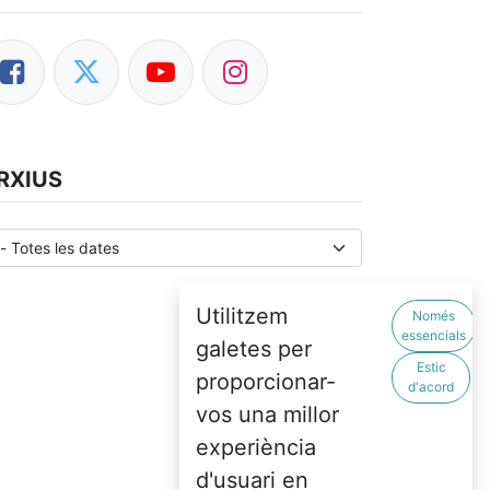
RXIUS
Utilitzem
Només
essencials
galetes per
Estic
proporcionar-
d'acord
vos una millor
experiència
d'usuari en