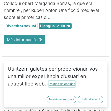
Col·loqui obert Margarida Borràs, la que era
hombre , per Rubén Antón Una ficció medieval
sobre el primer cas d...
Diversitat sexual
Llengua i cultura
Més informació
Utilitzem galetes per proporcionar-vos
Al 10 de Santa Teresa
una millor experiència d'usuari en
aquest lloc web.
Política de cookies
2 de jul. 2026
Pensament crític
Cada tres setmanes, un divendres a les 20.25
Només essencials
Estic d'acord
hores, s'emet Al 10 de Santa Teresa , el nostre
programa a Ràdio Klara. En l'edició del divendres